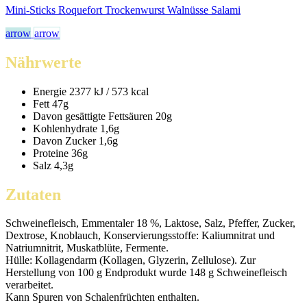
Mini-Sticks Roquefort Trockenwurst Walnüsse Salami
arrow
arrow
Nährwerte
Energie
2377 kJ / 573 kcal
Fett
47g
Davon gesättigte Fettsäuren
20g
Kohlenhydrate
1,6g
Davon Zucker
1,6g
Proteine
36g
Salz
4,3g
Zutaten
Schweinefleisch, Emmentaler 18 %, Laktose, Salz, Pfeffer, Zucker,
Dextrose, Knoblauch, Konservierungsstoffe: Kaliumnitrat und
Natriumnitrit, Muskatblüte, Fermente.
Hülle: Kollagendarm (Kollagen, Glyzerin, Zellulose). Zur
Herstellung von 100 g Endprodukt wurde 148 g Schweinefleisch
verarbeitet.
Kann Spuren von Schalenfrüchten enthalten.