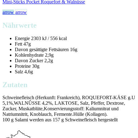
Mini-Sticks Pocket Roquefort & Walnüsse
arrow
arrow
Nährwerte
Energie
2303 kJ / 556 kcal
Fett
47g
Davon gesättigte Fettsäuren
16g
Kohlenhydrate
2,9g
Davon Zucker
2,2g
Proteine
30g
Salz
4,6g
Zutaten
Schweinefleisch (Herkunft: Frankreich), ROQUEFORT-KÄSE g.U
5,1%,WALNÛSSE 4,2%, LAKTOSE, Salz, Pfeffer, Dextrose,
Zucker, Muskatblüte,Konservierungsstoff: Kaliumnitrat und
Natriumnitrit, Knoblauch, Fermente.Hülle (Kollagen).
100 g Salami werden aus 157 g Schweinefleisch hergestellt