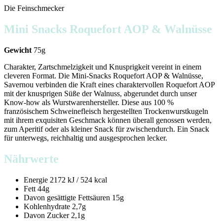
Die Feinschmecker
Mini Snacks Roquefort AOP & Walnüsse
Gewicht
75g
Charakter, Zartschmelzigkeit und Knusprigkeit vereint in einem
cleveren Format. Die Mini-Snacks Roquefort AOP & Walnüsse,
Savernou verbinden die Kraft eines charaktervollen Roquefort AOP
mit der knusprigen Süße der Walnuss, abgerundet durch unser
Know-how als Wurstwarenhersteller. Diese aus 100 %
französischem Schweinefleisch hergestellten Trockenwurstkugeln
mit ihrem exquisiten Geschmack können überall genossen werden,
zum Aperitif oder als kleiner Snack für zwischendurch. Ein Snack
für unterwegs, reichhaltig und ausgesprochen lecker.
Nährwerte
Energie
2172 kJ / 524 kcal
Fett
44g
Davon gesättigte Fettsäuren
15g
Kohlenhydrate
2,7g
Davon Zucker
2,1g